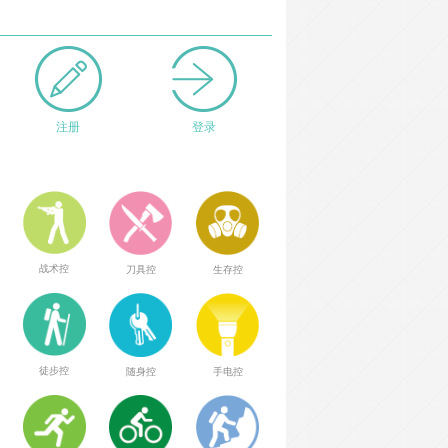
注册
登录
战术控
刀具控
生存控
徒步控
随身控
手电控