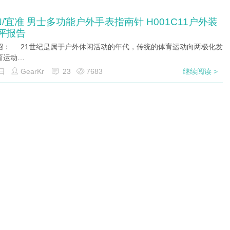
N/宜准 男士多功能户外手表指南针 H001C11户外装
评报告
绍： 21世纪是属于户外休闲活动的年代，传统的体育运动向两极化发
育运动…
日
GearKr
23
7683
继续阅读 >