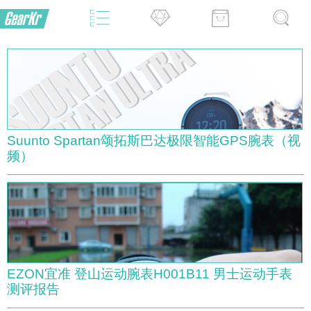
Suunto Spartan颂拓斯巴达极限智能GPS腕表（视
频）
EZON宜准 登山运动腕表H001B11 男士运动手表
测评报告