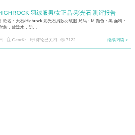
HIGHROCK 羽绒服男/女正品-彩光石 测评报告
 款名：天石/Highrock 彩光石男款羽绒服 尺码：M 颜色：黑 面料：
涤丝纺，放泼水，防…
日
GearKr
评论已关闭
7122
继续阅读 >