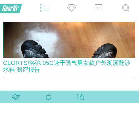
CLORTS/洛弛 05C速干透气男女款户外溯溪鞋涉
水鞋 测评报告