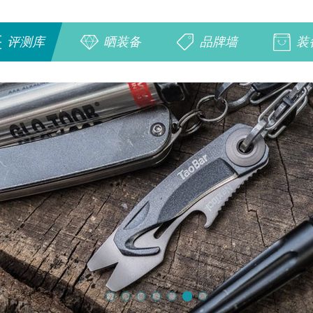
评测库
晒装备
品牌墙
装