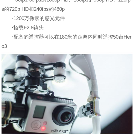
s的720p HD和240fps的480p
·1200万像素的感光元件
·搭载F2.8镜头
·配备的遥控器可以在180米的距离内同时遥控50台Her
o3