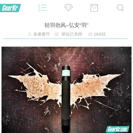
轻羽劲风–弘安“羽”
东者善守
评论已关闭
16432