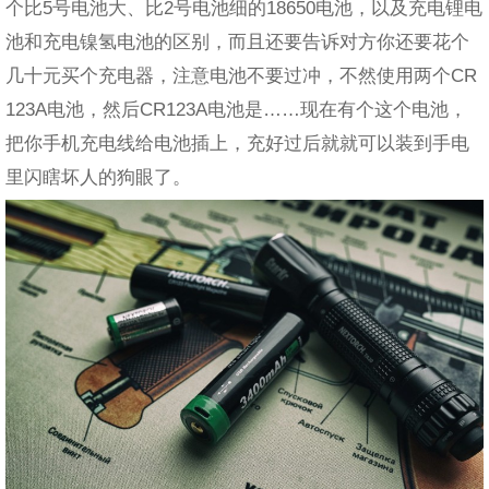
个比5号电池大、比2号电池细的18650电池，以及充电锂电
池和充电镍氢电池的区别，而且还要告诉对方你还要花个
几十元买个充电器，注意电池不要过冲，不然使用两个CR
123A电池，然后CR123A电池是……现在有个这个电池，
把你手机充电线给电池插上，充好过后就就可以装到手电
里闪瞎坏人的狗眼了。