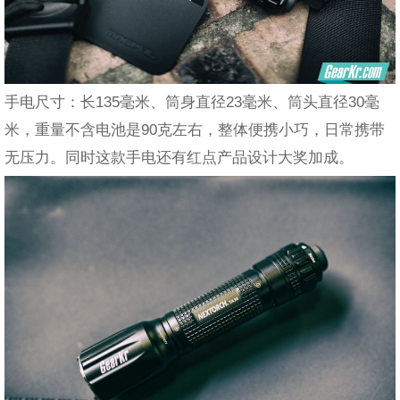
手电尺寸：长135毫米、筒身直径23毫米、筒头直径30毫
米，重量不含电池是90克左右，整体便携小巧，日常携带
无压力。同时这款手电还有红点产品设计大奖加成。