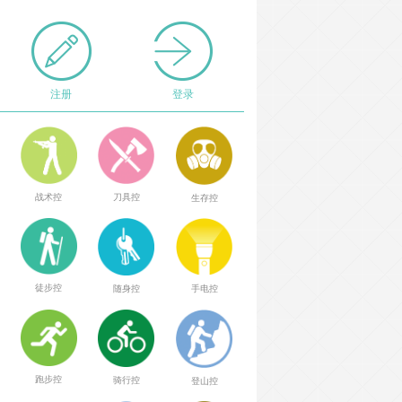
注册
登录
战术控
刀具控
生存控
徒步控
随身控
手电控
跑步控
骑行控
登山控