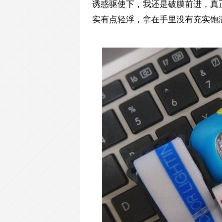
诱惑驱使下，我还是破膜前进，真
实有点轻浮，拿在手里没有充实饱