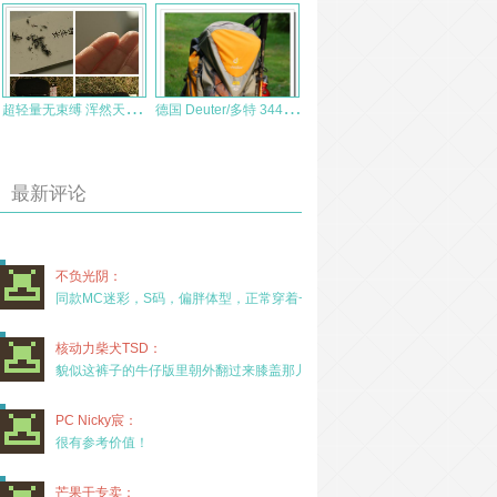
超
轻量无束缚 浑然天成—Smartwool女士保暖裤测评
德
国 Deuter/多特 34417 ACT Trail 28 SL 户外背包 测评报告
最新评论
不负光阴：
同款MC迷彩，S码，偏胖体型，正常穿着一年半，没
核动力柴犬TSD：
貌似这裤子的牛仔版里朝外翻过来膝盖那儿有放护膝的
PC Nicky宸：
很有参考价值！
芒果干专卖：