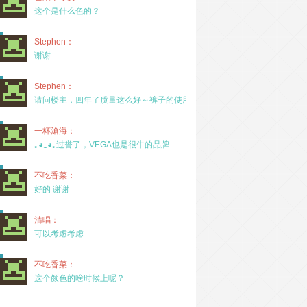
这个是什么色的？
Stephen：
谢谢
Stephen：
请问楼主，四年了质量这么好～裤子的使用率高吗？
一杯滄海：
｡◕‿◕｡过誉了，VEGA也是很牛的品牌
不吃香菜：
好的 谢谢
清唱：
可以考虑考虑
不吃香菜：
这个颜色的啥时候上呢？