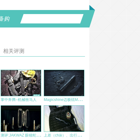
备购
相关评测
M
agicshine迈极炫MOD20手电简评
掌中奔腾–机械牧马人
测
评:JAKWAZ 眼镜蛇扣AustriAlpin战术腰带
上
差（chāi）、出行新选择 — ALPHONE cp-16b机械棍