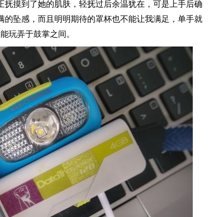
正抚摸到了她的肌肤，轻抚过后余温犹在，可是上手后确
满的坠感，而且明明期待的罩杯也不能让我满足，单手就
能玩弄于鼓掌之间。