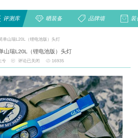
评测库
晒装备
品牌墙
装
简单山瑞L20L（锂电池版）头灯
单山瑞L20L（锂电池版）头灯
生兮
评论已关闭
16935