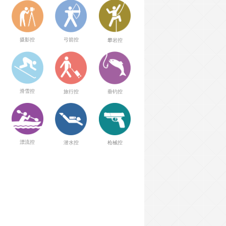
弓箭控
摄影控
攀岩控
滑雪控
旅行控
垂钓控
漂流控
潜水控
枪械控