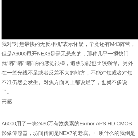
我对“对焦最快的无反相机”表示怀疑，毕竟还有M43阵营，
但是A6000甩开NEX6是毫无悬念的，那种几乎一摁快门
就“嘟”“嘟”“嘟”响的感觉很棒，追焦功能也比较强悍。另外
在一些光线不足或者反差不大的地方，不能对焦或者对焦
不准仍然会发生。对焦方面网上都说烂了，也就不多说
了。
高感
A6000用了一块2430万有效像素的Exmor APS HD CMOS
影像传感器，坊间传闻是NEX7的老底。画质什么的我倒是