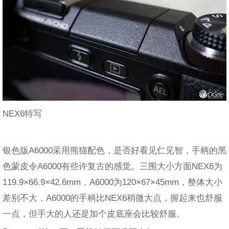
NEX6特写
银色版A6000采用熊猫配色，是否好看见仁见智，手柄的黑
色蒙皮令A6000有些许复古的感觉。三围大小方面NEX6为
119.9×66.9×42.6mm，A6000为120×67×45mm，整体大小
差别不大，A6000的手柄比NEX6稍微大点，握起来也舒服
一点，但手大的人还是加个皮底座会比较舒服。