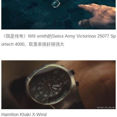
《我是传奇》WIll smith的Swiss Army Victorinox 25077 Sp
ortech 4000。双显表很好很强大
Hamilton Khaki X-Wind