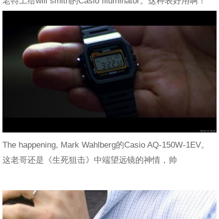
老特工给will smith的Casio Illuminator。这种表好用啊！
The happening, Mark Wahlberg的Casio AQ-150W-1EV。
这老哥还是《生死狙击》中端望远镜的神情，帅