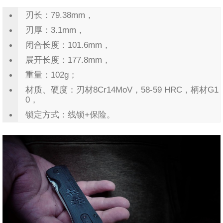
刃长：79.38mm，
刃厚：3.1mm，
闭合长度：101.6mm，
展开长度：177.8mm，
重量：102g；
材质、硬度：刃材8Cr14MoV，58-59 HRC，柄材G1
0，
锁定方式：线锁+保险。