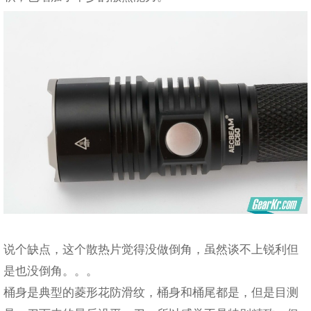
说个缺点，这个散热片觉得没做倒角，虽然谈不上锐利但
是也没倒角。。。
桶身是典型的菱形花防滑纹，桶身和桶尾都是，但是目测