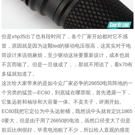
但是xhp35出了也有段时间了，各个厂家开始都对它不感
冒，原因就是因为这颗led的驱动电压很高，这其实对于电
筒设计来说很麻烦，至少驱动这块要重新设计，成本也就
不言而喻了。但是一旦做成了，，那就不用说了，看k70有
多猛就知道了。
这次给大家带来的是如今众厂家必争的26650电筒阵地的一
个另类的猛货—EC60，到底猛在哪里呢，首先透露一下，
它集远射和袖珍和大容量一体。不卖关子，评测开始。
EC60我把它定位为中头远射桶，既然说中头就肯定比1865
0要大，但是由于用了26650的电池，虽然口径变大了但是
前后比例很好，毕竟电池粗了不少，所以给人直观的感觉