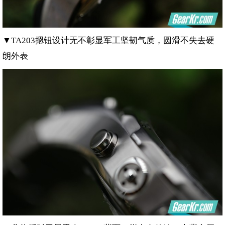
▼
摁钮设计无不彰显军工坚韧气质，圆滑不失去硬
TA203
朗外表