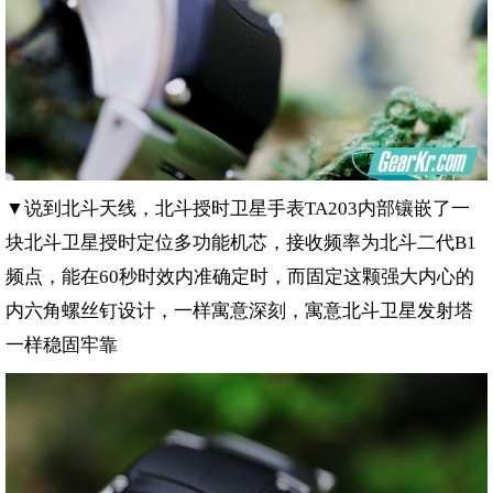
▼说到北斗天线，北斗授时卫星手表
内部镶嵌了一
TA203
块北斗卫星授时定位多功能机芯，接收频率为北斗二代
B1
频点，能在
秒时效内准确定时，而固定这颗强大内心的
60
内六角螺丝钉设计，一样寓意深刻，寓意北斗卫星发射塔
一样稳固牢靠