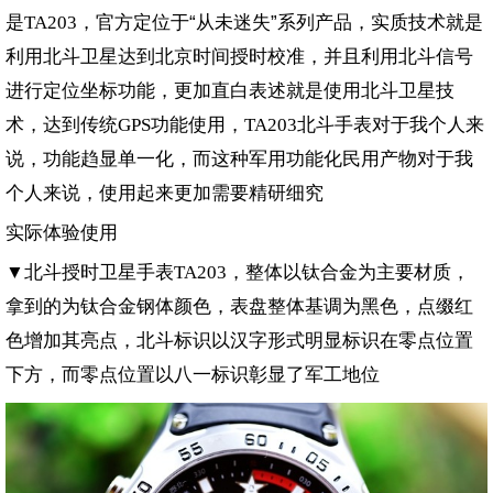
是
，官方定位于“从未迷失”系列产品，实质技术就是
TA203
利用北斗卫星达到北京时间授时校准，并且利用北斗信号
进行定位坐标功能，更加直白表述就是使用北斗卫星技
术，达到传统
功能使用，
北斗手表对于我个人来
GPS
TA203
说，功能趋显单一化，而这种军用功能化民用产物对于我
个人来说，使用起来更加需要精研细究
实际体验使用
▼北斗授时卫星手表
，整体以钛合金为主要材质，
TA203
拿到的为钛合金钢体颜色，表盘整体基调为黑色，点缀红
色增加其亮点，北斗标识以汉字形式明显标识在零点位置
下方，而零点位置以八一标识彰显了军工地位