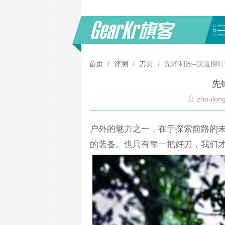
首页
/
评测
/
刀具
/
先锋利器–汉道柳
先
zhoulon
户外的魅力之一，在于探索前路的
的装备。也只有靠一把好刀，我们