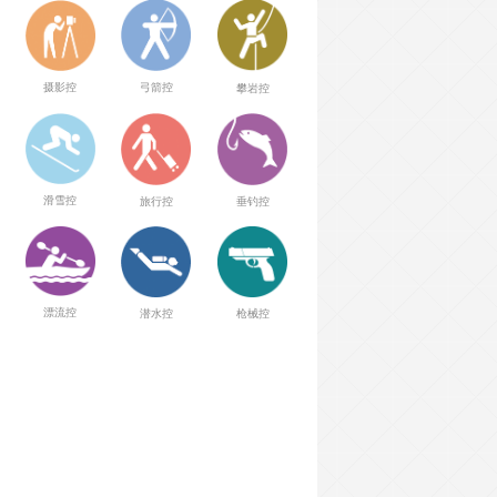
弓箭控
摄影控
攀岩控
滑雪控
旅行控
垂钓控
漂流控
潜水控
枪械控