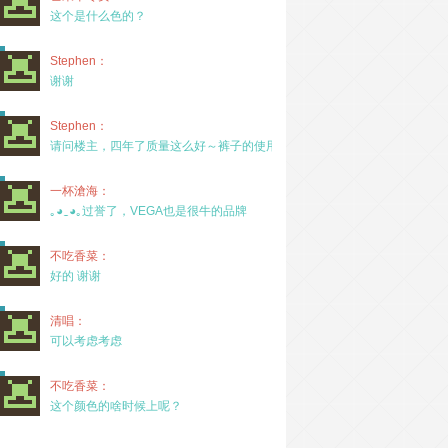
这个是什么色的？
Stephen：
谢谢
Stephen：
请问楼主，四年了质量这么好～裤子的使用率高吗？
一杯滄海：
｡◕‿◕｡过誉了，VEGA也是很牛的品牌
不吃香菜：
好的 谢谢
清唱：
可以考虑考虑
不吃香菜：
这个颜色的啥时候上呢？