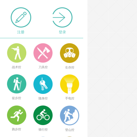
注册
登录
战术控
刀具控
生存控
徒步控
随身控
手电控
跑步控
骑行控
登山控