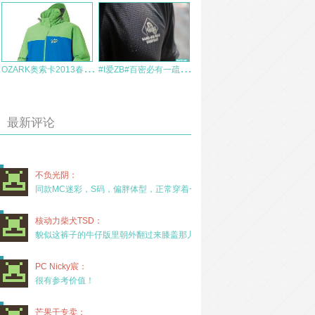
O
ZARK奥索卡2013春夏款冲锋衣112838评测
#
I爱ZB#百密必有一疏——Magforce C0109 SOS T恤测评
最新评论
不负光阴：
同款MC迷彩，S码，偏胖体型，正常穿着一年半，没
核动力柴犬TSD：
貌似这裤子的牛仔版里朝外翻过来膝盖那儿有放护膝的
PC Nicky宸：
很有参考价值！
芒果干专卖：