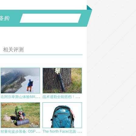
备购
相关评测
在
阿尔卑斯山体验MAMMUT极限装备
战
术通勤全能搭档！纳丽德P81手电赏评
轻
量化徒步装备: OSPREY Aether 60背包评测
T
he North Face/北面 女款日常双肩背包AJVT 测评报告