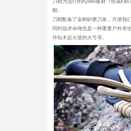
刀鞘为流行的Kydex板材（俗成
鞘。
刀鞘配备了金刚砂磨刀条，方便我
同时战术伞绳也是一种重要户外求生
作钻木起火使的火弓等。