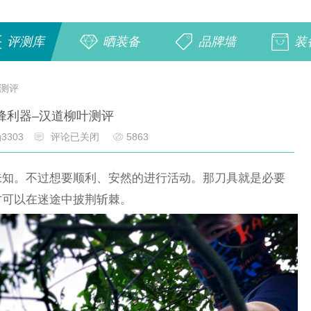
评测库
晒装备
品牌墙
装
叶测评
锋利器–汉道柳叶测评
g3303
评论已关闭
5863
未知。不过想要顺利、安然的进行活动。那刀具就是必要
才可以在迷途中披荆斩棘。