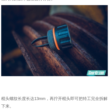
棍头螺纹长度长达13mm，再拧开棍头即可把特工完全拆解
下来。