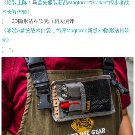
《轻装上阵！马盖先服装新品Magforce“Stalker”阔步者战
术长裤体验》
）、3D隐形沾粘软壳（相关测评
《哆啦A梦的战术口袋，简评Magforce新版3D隐形沾粘软
壳》
）上。