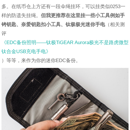
多。在纸币仓上方还有一段伞绳挂环，可以挂类似0253一
样的防遗失挂绳。
但我更推荐在这里挂一些小工具例如手
铐钥匙、奈爱钥匙扣小工具、钛极极光
迷你手电
（相关测
评
《EDC备份照明——钛极TiGEAR Aurora极光不是路虎微型
钛合金USB充电手电》
）等等，来作为你的迷你EDC备份。