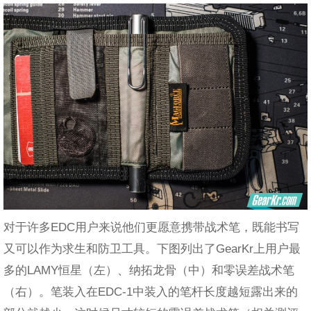
对于许多EDC用户来说他们更愿意携带战术笔，既能书写
又可以作为求生和防卫工具。下图列出了GearKr上用户最
多的LAMY恒星（左）、纳拓龙骨（中）和零误差战术笔
（右）。笔装入在EDC-1中装入的笔杆长度越短露出来的