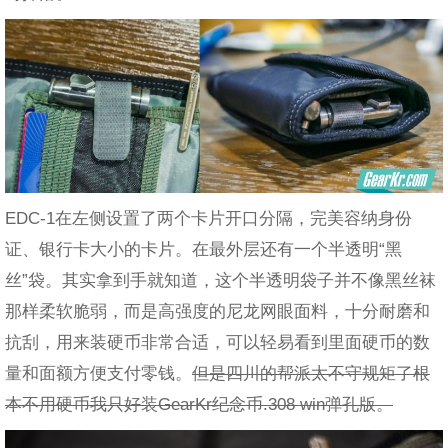
EDC-1在左侧设置了两个卡片开口分隔，完美容纳身份
证、银行卡大小的卡片。在最外层还有一个半透明“黑
丝”袋。其实拿到手就知道，这个半透明袋子并不像黑丝袜
那样柔软脆弱，而是高强度的尼龙网眼面料，十分耐磨和
抗刮，用来装硬币非常合适，可以轻易看到里面硬币的数
量和面额方便支付零钱。
但是四川的帮派太不守规矩了根
本不用硬币我只好装GearKr纪念币.308 win弹孔版。