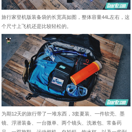
旅行家登机版装备袋的长宽高如图，整体容量44L左右，这
个尺寸上飞机还是比较轻松的。
为期12天的旅行带了一堆东西，3套夏装、一件软壳、墨
镜、浮潜装备、一台微单、两个镜头、洗漱包、常备药
品、一双拖鞋、运动相机、自拍杆、饮水杯、以及一些列