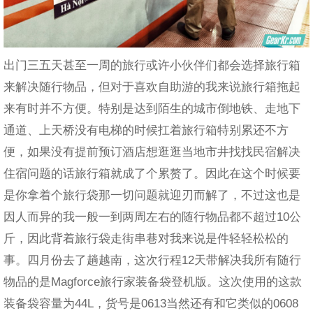
出门三五天甚至一周的旅行或许小伙伴们都会选择旅行箱
来解决随行物品，但对于喜欢自助游的我来说旅行箱拖起
来有时并不方便。特别是达到陌生的城市倒地铁、走地下
通道、上天桥没有电梯的时候扛着旅行箱特别累还不方
便，如果没有提前预订酒店想逛逛当地市井找找民宿解决
住宿问题的话旅行箱就成了个累赘了。因此在这个时候要
是你拿着个旅行袋那一切问题就迎刃而解了，不过这也是
因人而异的我一般一到两周左右的随行物品都不超过10公
斤，因此背着旅行袋走街串巷对我来说是件轻轻松松的
事。四月份去了趟越南，这次行程12天带解决我所有随行
物品的是Magforce旅行家装备袋登机版。这次使用的这款
装备袋容量为44L，货号是0613当然还有和它类似的0608