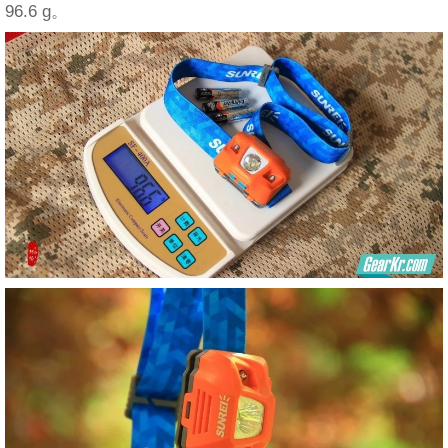
96.6 g。