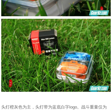
头灯橙灰色为主，头灯带为蓝底白字logo。战斗重量仅为