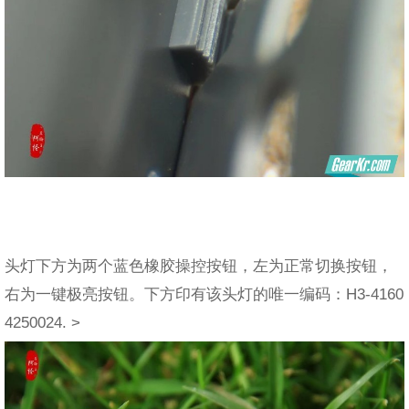
头灯下方为两个蓝色橡胶操控按钮，左为正常切换按钮，
右为一键极亮按钮。下方印有该头灯的唯一编码：H3-4160
4250024. >