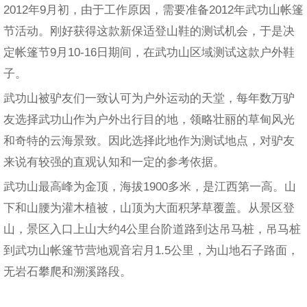
2012年9月初，由于工作原因，需要准备2012年武功山帐篷
节活动。刚好获得这款新保适登山鞋的测试机会，于是决
定帐篷节9月10-16日期间，在武功山区域测试这款户外鞋
子。
武功山被驴友们一致认可为户外运动的天堂，每年数万驴
友选择武功山作为户外出行目的地，领略壮丽的草甸风光
和奇特的云海景致。因此选择此地作为测试地点，对驴友
来说有较强的直观认知和一定的参考依据。
武功山最高峰为金顶，海拔1900多米，是江西第一高。山
下和山腰为灌木植被，山顶为大面积茅草覆盖。从景区登
山，景区入口上山大约4公里台阶道路到达吊马桩，吊马桩
到武功山帐篷节营地观音宕月1.5公里，为山地石子路面，
无岩石攀爬和溯溪路段。