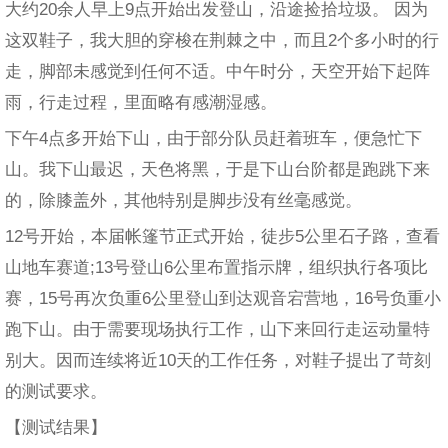
大约20余人早上9点开始出发登山，沿途捡拾垃圾。 因为
这双鞋子，我大胆的穿梭在荆棘之中，而且2个多小时的行
走，脚部未感觉到任何不适。中午时分，天空开始下起阵
雨，行走过程，里面略有感潮湿感。
下午4点多开始下山，由于部分队员赶着班车，便急忙下
山。我下山最迟，天色将黑，于是下山台阶都是跑跳下来
的，除膝盖外，其他特别是脚步没有丝毫感觉。
12号开始，本届帐篷节正式开始，徒步5公里石子路，查看
山地车赛道;13号登山6公里布置指示牌，组织执行各项比
赛，15号再次负重6公里登山到达观音宕营地，16号负重小
跑下山。由于需要现场执行工作，山下来回行走运动量特
别大。因而连续将近10天的工作任务，对鞋子提出了苛刻
的测试要求。
【测试结果】