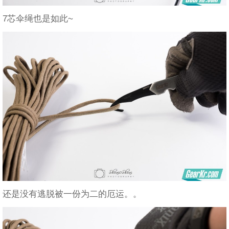
7芯伞绳也是如此~
还是没有逃脱被一份为二的厄运。。