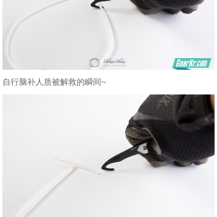
自行脑补人质被解救的瞬间~