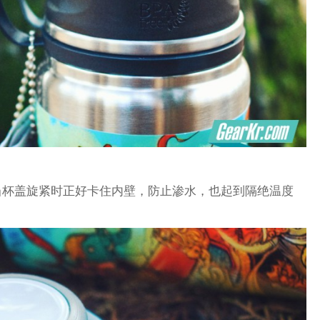
当杯盖旋紧时正好卡住内壁，防止渗水，也起到隔绝温度