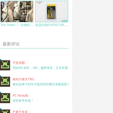
T
he Tower——生物武器会是恐怖分子的心头好吗？
低
温任我行NITECORE两款新型耐低温电池NL1829LTP、NL1829LTHP电池评测
最新评论
不负光阴：
同款MC迷彩，S码，偏胖体型，正常穿着一年半，没
核动力柴犬TSD：
貌似这裤子的牛仔版里朝外翻过来膝盖那儿有放护膝的
PC Nicky宸：
很有参考价值！
芒果干专卖：