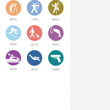
弓箭控
摄影控
攀岩控
滑雪控
旅行控
垂钓控
漂流控
潜水控
枪械控