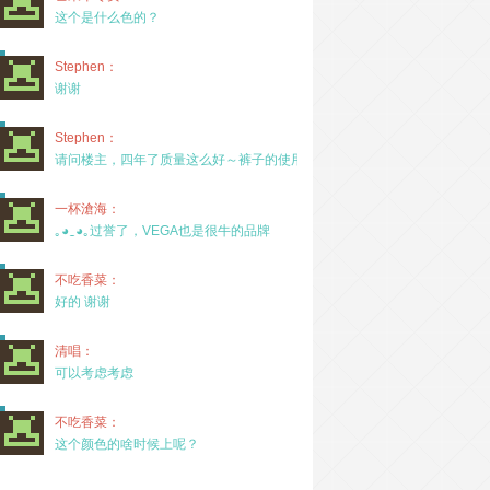
这个是什么色的？
Stephen：
谢谢
Stephen：
请问楼主，四年了质量这么好～裤子的使用率高吗？
一杯滄海：
｡◕‿◕｡过誉了，VEGA也是很牛的品牌
不吃香菜：
好的 谢谢
清唱：
可以考虑考虑
不吃香菜：
这个颜色的啥时候上呢？