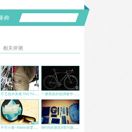
备购
相关评测
不
乏战术美感:TAD Force 10 RS通勤裤
一
袭黑装的低调奢华-Lightweight全套+EPS+ROTOR
不
可小看–Nitele奈爱KMT多用工具
#
时间的朋友#我与旗客的时光