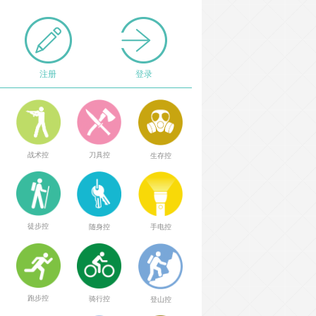
注册
登录
战术控
刀具控
生存控
徒步控
随身控
手电控
跑步控
骑行控
登山控