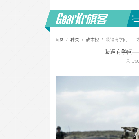
首页
/
种类
/
战术控
/
装逼有学问——
装逼有学问—
C6