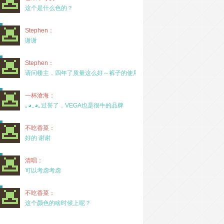
这个是什么色的？
Stephen：
谢谢
Stephen：
请问楼主，四年了质量这么好～裤子的使用率高吗？
一杯滄海：
｡◕‿◕｡过誉了，VEGA也是很牛的品牌
不吃香菜：
好的 谢谢
清唱：
可以考虑考虑
不吃香菜：
这个颜色的啥时候上呢？