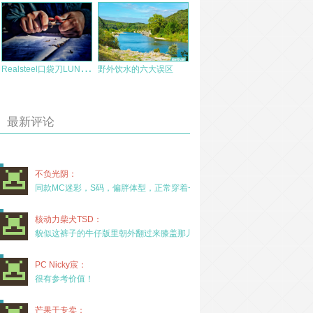
R
ealsteel口袋刀LUNA简评
野外饮水的六大误区
最新评论
不负光阴：
同款MC迷彩，S码，偏胖体型，正常穿着一年半，没
核动力柴犬TSD：
貌似这裤子的牛仔版里朝外翻过来膝盖那儿有放护膝的
PC Nicky宸：
很有参考价值！
芒果干专卖：