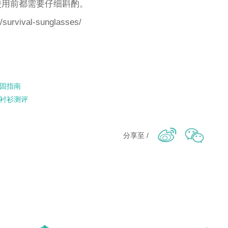
使用前都需要仔细斟酌。
urvival-sunglasses/
加固指南
术衬衫测评
分享至 /