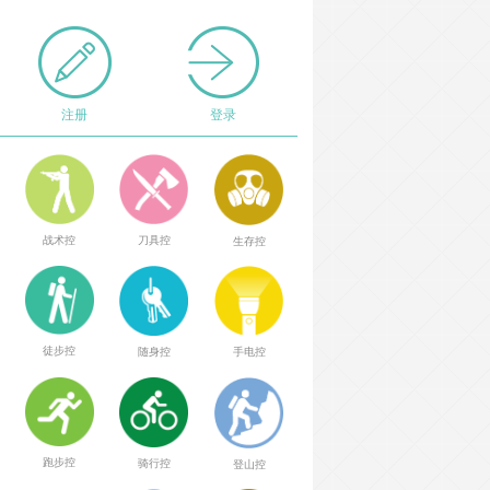
注册
登录
战术控
刀具控
生存控
徒步控
随身控
手电控
跑步控
骑行控
登山控