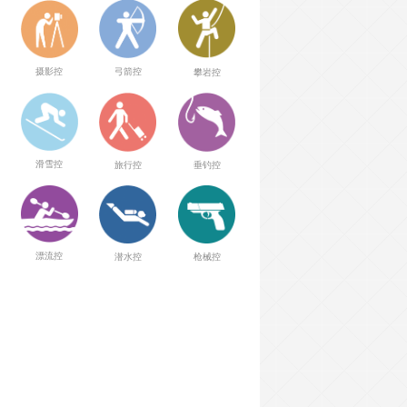
弓箭控
摄影控
攀岩控
滑雪控
旅行控
垂钓控
漂流控
潜水控
枪械控