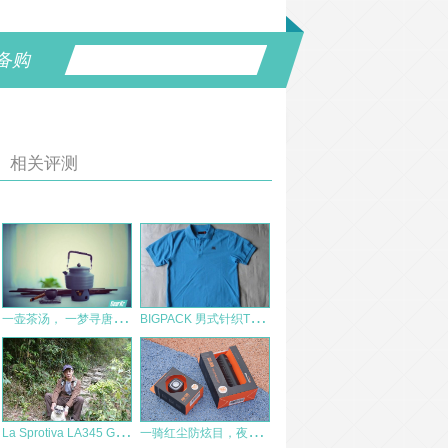
备购
相关评测
一
壶茶汤， 一梦寻唐–爱路客1.3L寻唐水壶
B
IGPACK 男式针织T恤衫 BPG0003 体验报告
L
a Sprotiva LA345 GM Vibram 徒步鞋测试报告
一
骑红尘防炫目，夜行安全来守护！迈极炫RN900&RN120车/尾灯体验