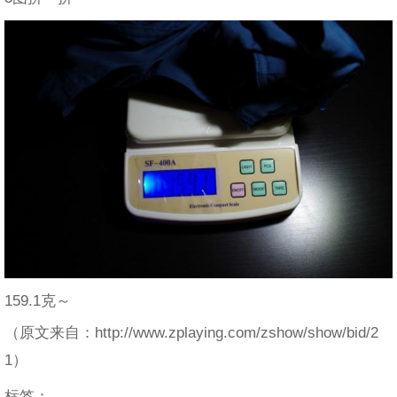
159.1克～
（原文来自：http://www.zplaying.com/zshow/show/bid/2
1）
标签：