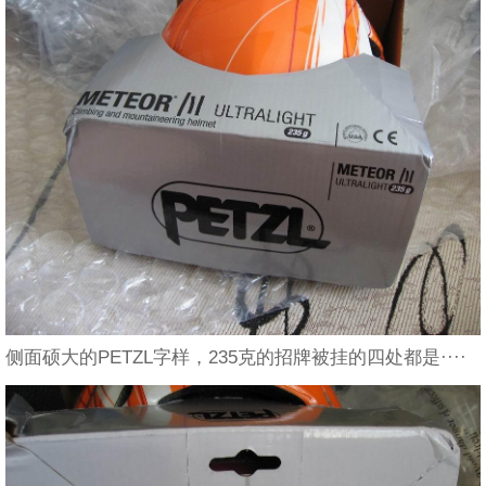
侧面硕大的PETZL字样，235克的招牌被挂的四处都是····