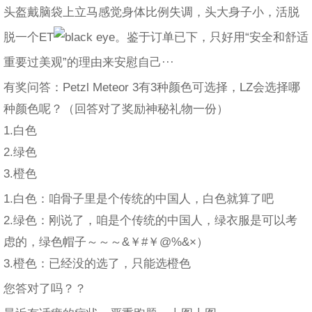
头盔戴脑袋上立马感觉身体比例失调，头大身子小，活脱
脱一个ET
。鉴于订单已下，只好用“安全和舒适
重要过美观”的理由来安慰自己···
有奖问答：Petzl Meteor 3有3种颜色可选择，LZ会选择哪
种颜色呢？（回答对了奖励神秘礼物一份）
1.白色
2.绿色
3.橙色
1.白色：咱骨子里是个传统的中国人，白色就算了吧
2.绿色：刚说了，咱是个传统的中国人，绿衣服是可以考
虑的，绿色帽子～～～&￥#￥@%&×）
3.橙色：已经没的选了，只能选橙色
您答对了吗？？