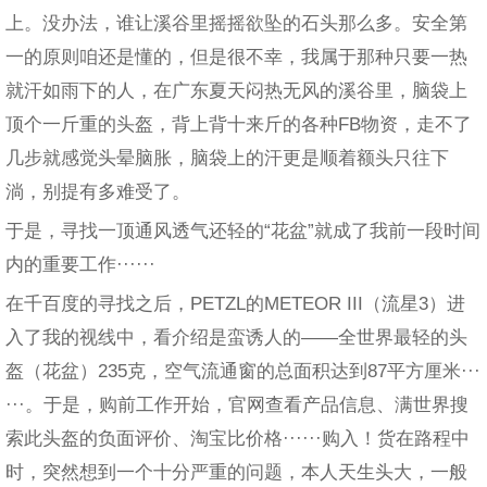
上。没办法，谁让溪谷里摇摇欲坠的石头那么多。安全第
一的原则咱还是懂的，但是很不幸，我属于那种只要一热
就汗如雨下的人，在广东夏天闷热无风的溪谷里，脑袋上
顶个一斤重的头盔，背上背十来斤的各种FB物资，走不了
几步就感觉头晕脑胀，脑袋上的汗更是顺着额头只往下
淌，别提有多难受了。
于是，寻找一顶通风透气还轻的“花盆”就成了我前一段时间
内的重要工作······
在千百度的寻找之后，PETZL的METEOR III（流星3）进
入了我的视线中，看介绍是蛮诱人的——全世界最轻的头
盔（花盆）235克，空气流通窗的总面积达到87平方厘米···
···。于是，购前工作开始，官网查看产品信息、满世界搜
索此头盔的负面评价、淘宝比价格······购入！货在路程中
时，突然想到一个十分严重的问题，本人天生头大，一般