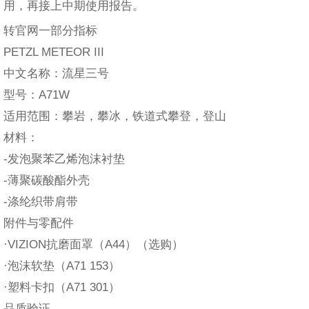
用，再接上中期使用报告。
转官网一部分指标
PETZL METEOR III
中文名称：流星三号
型号：A71W
适用范围：攀岩，攀冰，铁道式攀登，登山
材料：
-发泡聚苯乙烯泡沫衬垫
-薄聚碳酸酯外壳
-涤纶织带肩带
附件与零配件
·VIZION抗磨面罩（A44）（选购）
·泡沫软垫（A71 153）
·塑料卡扣（A71 301）
品质验证