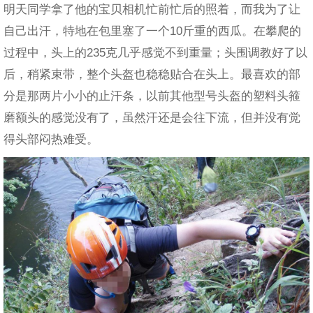
明天同学拿了他的宝贝相机忙前忙后的照着，而我为了让
自己出汗，特地在包里塞了一个10斤重的西瓜。在攀爬的
过程中，头上的235克几乎感觉不到重量；头围调教好了以
后，稍紧束带，整个头盔也稳稳贴合在头上。最喜欢的部
分是那两片小小的止汗条，以前其他型号头盔的塑料头箍
磨额头的感觉没有了，虽然汗还是会往下流，但并没有觉
得头部闷热难受。