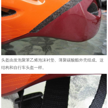
头盔由发泡聚苯乙烯泡沫衬垫、薄聚碳酸酯外壳组成。这
结构和自行车头盔一样。