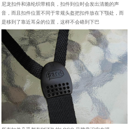
尼龙扣件和涤纶织带精良，扣件到位时会发出清脆的声
音，而且扣件位置不同于常规头盔把扣件放在下颚处，而
是移到了靠近耳朵的位置，这样不会硌到下巴