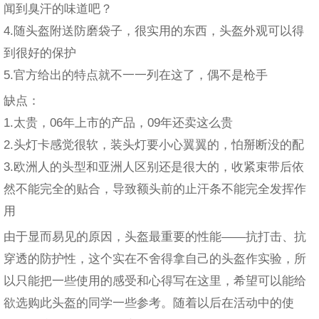
闻到臭汗的味道吧？
4.随头盔附送防磨袋子，很实用的东西，头盔外观可以得
到很好的保护
5.官方给出的特点就不一一列在这了，偶不是枪手
缺点：
1.太贵，06年上市的产品，09年还卖这么贵
2.头灯卡感觉很软，装头灯要小心翼翼的，怕掰断没的配
3.欧洲人的头型和亚洲人区别还是很大的，收紧束带后依
然不能完全的贴合，导致额头前的止汗条不能完全发挥作
用
由于显而易见的原因，头盔最重要的性能——抗打击、抗
穿透的防护性，这个实在不舍得拿自己的头盔作实验，所
以只能把一些使用的感受和心得写在这里，希望可以能给
欲选购此头盔的同学一些参考。随着以后在活动中的使