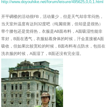
http://www.doyouhike.net/forum/leisure/495625,0,0,1.html
开平碉楼的活动很FB，活动量少，但是天气却非常闷热，
当天室外温度有达到32度吧（纯属猜测，但却是是很热）
带个腰包还是觉得热，衣服是AB面布料，A面吸湿性能非
常好，B面在透气，衣服贴着身体的时候，汗会直接被A面
吸收，但如果比较宽松的时候，B面布料有点防水，包括在
洗衣服的时候，A面湿了，B面还没有完全湿。