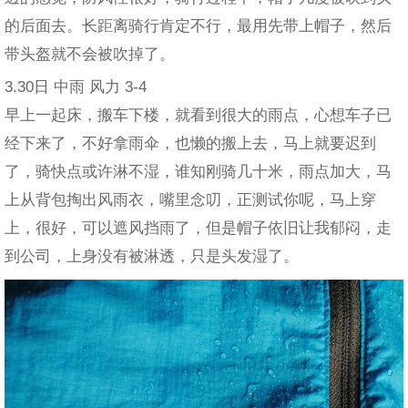
的后面去。长距离骑行肯定不行，最用先带上帽子，然后
带头盔就不会被吹掉了。
3.30日 中雨 风力 3-4
早上一起床，搬车下楼，就看到很大的雨点，心想车子已
经下来了，不好拿雨伞，也懒的搬上去，马上就要迟到
了，骑快点或许淋不湿，谁知刚骑几十米，雨点加大，马
上从背包掏出风雨衣，嘴里念叨，正测试你呢，马上穿
上，很好，可以遮风挡雨了，但是帽子依旧让我郁闷，走
到公司，上身没有被淋透，只是头发湿了。