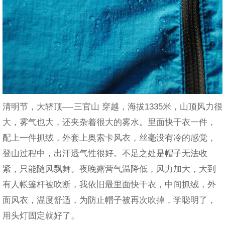
清明节，大轿顶—-三官山 穿越，海拔1335米，山顶风力很
大，雾气也大，还夹杂着很大的雾水。里面快干衣一件，
配上一件抓绒，外套上奥索卡风衣，丝毫没有冷的感觉，
登山过程中，出汗透气性很好。不足之处是帽子无法收
紧，只能随风飘舞。夜晚露营气温降低，风力加大，大到
有人帐篷杆被吹断，我依旧最里面快干衣，中间抓绒，外
面风衣，温度舒适，为防止帽子被再次吹掉，学聪明了，
用头灯固定就好了。