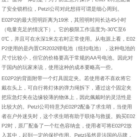
了安全锁档位，Petzl公司对此想得可谓是细心周到。
E02P2的最大照明距离为19米，其照明时间长达45小时
（电量充足的情况下）。它的极限工作温度为-30℃至6
0℃，并且可在水深1米左右时正常使用。从电源上看，E02
P2使用的是内置CR2032锂电池（纽扣电池），这种电池的
尺寸比较小，但它的价格要高于常规的AA号电池。因此对
于国内的玩家来说，使用这种的成本要略高一些。
E02P2的背面附带一个灯具固定夹。若使用者不喜欢将它
戴在头上，可自行将灯体的弹力绳拆下，通过这个固定夹
把应急灯夹在边缘较薄的物体上，因此佩戴时的灵活性是
比较大的。Petzl公司特意为E02P2配备了求生哨，当使用
者在户外迷失时，这个求生哨有助于联络与救援。购买E02
P2时，原厂配备了一个红色容纳盒，使用者可将E02P2放
入其中，起到一定的保护作用。Petzl虽然是法国的品牌，