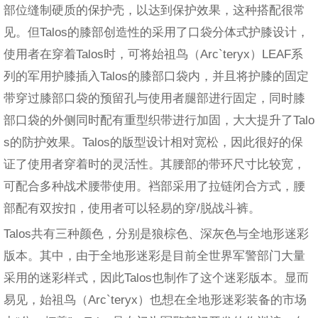
部位缝制硬质的保护壳，以达到保护效果，这种搭配很常
见。但Talos的膝部创造性的采用了口袋分体式护膝设计，
使用者在穿着Talos时，可将始祖鸟（Arc`teryx）LEAF系
列的军用护膝插入Talos的膝部口袋内，并且将护膝的固定
带穿过膝部口袋的预留孔与使用者腿部进行固定，同时膝
部口袋的外侧同时配有重型织带进行加固，大大提升了Talo
s的防护效果。Talos的版型设计相对宽松，因此很好的保
证了使用者穿着时的灵活性。其腰部的带环尺寸比较宽，
可配合多种战术腰带使用。裆部采用了拉链闭合方式，腰
部配有双按扣，使用者可以轻易的穿/脱战斗裤。
Talos共有三种颜色，分别是狼棕色、深灰色与全地形迷彩
版本。其中，由于全地形迷彩是目前全世界军警部门大量
采用的迷彩样式，因此Talos也制作了这个迷彩版本。显而
易见，始祖鸟（Arc`teryx）也想在全地形迷彩装备的市场