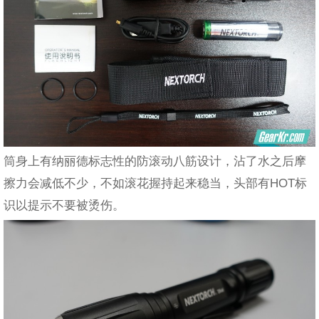
筒身上有纳丽德标志性的防滚动八筋设计，沾了水之后摩
擦力会减低不少，不如滚花握持起来稳当，头部有HOT标
识以提示不要被烫伤。