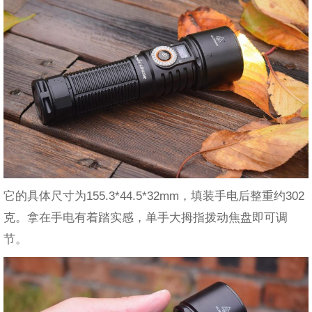
它的具体尺寸为155.3*44.5*32mm，填装手电后整重约302
克。拿在手电有着踏实感，单手大拇指拨动焦盘即可调
节。