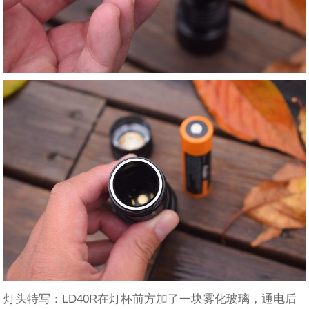
灯头特写：LD40R在灯杯前方加了一块雾化玻璃，通电后