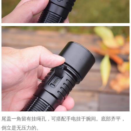
尾盖一角留有挂绳孔，可搭配手电挂于腕间。底部齐平，
倒立是无压力的。