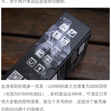
可，对于用户来说还是值得信赖的。
盒身底部的规参一览表：LD45R的最大光通量为2800流明
（光强为57600坎德拉），射程最远达480米，可满足日常
绝大多数的照明需要。除五个常亮档外，还提供了极亮爆
闪和SOS两个闪烁模式。