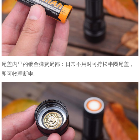
尾盖内里的镀金弹簧局部：日常不用时可拧松半圈尾盖，
即可物理断电。