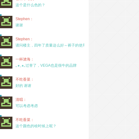
这个是什么色的？
Stephen：
谢谢
Stephen：
请问楼主，四年了质量这么好～裤子的使用率高吗？
一杯滄海：
｡◕‿◕｡过誉了，VEGA也是很牛的品牌
不吃香菜：
好的 谢谢
清唱：
可以考虑考虑
不吃香菜：
这个颜色的啥时候上呢？