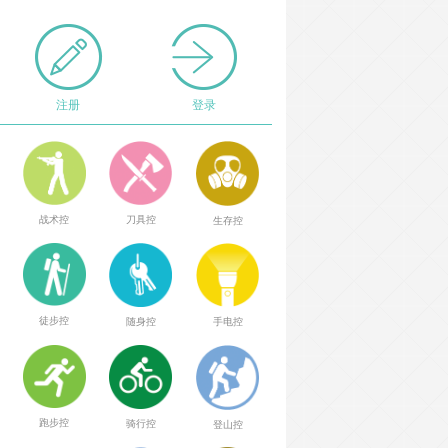
注册
登录
战术控
刀具控
生存控
徒步控
随身控
手电控
跑步控
骑行控
登山控