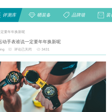
评测库
晒装备
品牌墙
装
说一定要年年换新呢
in运动手表谁说一定要年年换新呢
ing
评论已关闭
3431