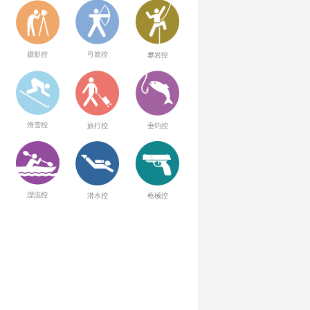
弓箭控
摄影控
攀岩控
滑雪控
旅行控
垂钓控
漂流控
潜水控
枪械控