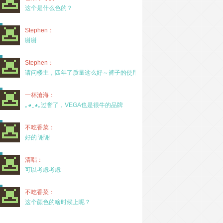
这个是什么色的？
Stephen：
谢谢
Stephen：
请问楼主，四年了质量这么好～裤子的使用率高吗？
一杯滄海：
｡◕‿◕｡过誉了，VEGA也是很牛的品牌
不吃香菜：
好的 谢谢
清唱：
可以考虑考虑
不吃香菜：
这个颜色的啥时候上呢？