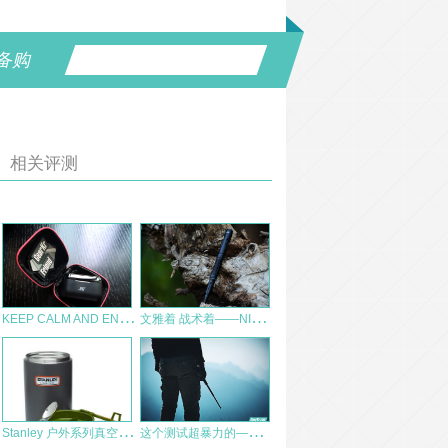
备购
相关评测
K
EEP CALM AND ENJOY THE MUSIC——捷德JEET Air Plus
文
雅着 战术着——NITECORE奈特科尔NTP21战术笔
S
tanley 户外系列真空保温食物罐（0.59L) 测评
这
个测试超暴力的——保罗机械轻羽