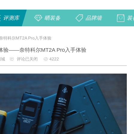
评测库
晒装备
品牌墙
装
特科尔MT2A Pro入手体验
验——奈特科尔MT2A Pro入手体验
回城
评论已关闭
4222