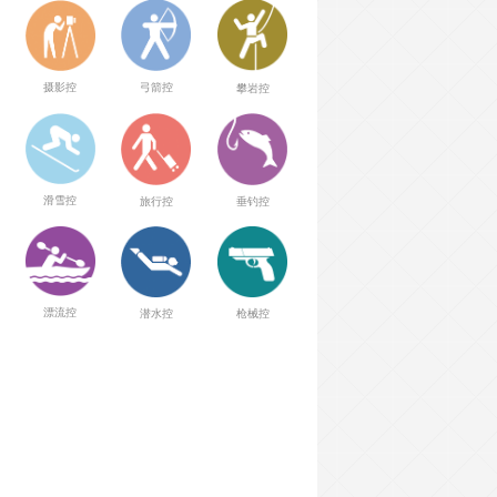
弓箭控
摄影控
攀岩控
滑雪控
旅行控
垂钓控
漂流控
潜水控
枪械控