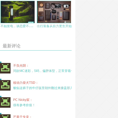
不
如发电，谈恋爱不如发电——GoalZero TORCH250太阳能手摇发电露营灯评测
出行装备从自力更生开始
最新评论
不负光阴：
同款MC迷彩，S码，偏胖体型，正常穿着一年半，没
核动力柴犬TSD：
貌似这裤子的牛仔版里朝外翻过来膝盖那儿有放护膝的
PC Nicky宸：
很有参考价值！
芒果干专卖：