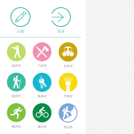
注册
登录
战术控
刀具控
生存控
徒步控
随身控
手电控
跑步控
骑行控
登山控