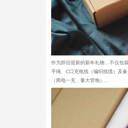
作为辞旧迎新的新年礼物，不仅包
手绳、C口充电线（编织线缆）及备
（两电一充，量大管饱）。