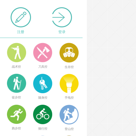
注册
登录
战术控
刀具控
生存控
徒步控
随身控
手电控
跑步控
骑行控
登山控