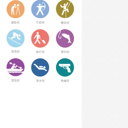
弓箭控
摄影控
攀岩控
滑雪控
旅行控
垂钓控
漂流控
潜水控
枪械控