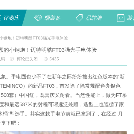
评测库
晒装备
品牌墙
装
小钢炮！迈特明酷FT03强光手电体验
顾的小钢炮！迈特明酷FT03强光手电体验
数码
评论已关闭
5435
象。手电圈也少不了在新年之际纷纷推出红色版本的“新
EMINCO）的新品FT03，首发除了除常规配色亮银色
500套）中国红，既喜庆又耐看。当然性能上，做为FT系
亮度和最远587米的射程可谓远泛兼顾，造型上也遵循了家
水桶”型选手。其实这款手电节前就已拿到了，在经过 月
分享下吧：