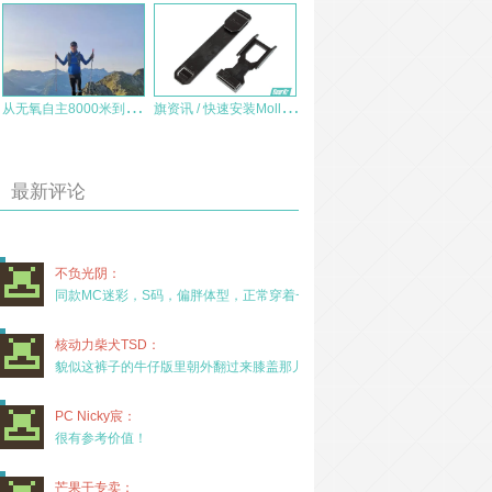
从
无氧自主8000米到阿尔卑斯300公里越野跑的MILLET
旗
资讯 / 快速安装Molle系统全新解决方案 — PSIGEAR® Bolt Molle插条即将上市
最新评论
不负光阴：
同款MC迷彩，S码，偏胖体型，正常穿着一年半，没
核动力柴犬TSD：
貌似这裤子的牛仔版里朝外翻过来膝盖那儿有放护膝的
PC Nicky宸：
很有参考价值！
芒果干专卖：