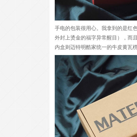
手电的包装很用心。我拿到的是红
外封上烫金的福字异常醒目），而
内盒则迈特明酷家统一的牛皮黄瓦