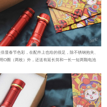
装倍显春节色彩，在配件上也给的很足，除不锈钢抱夹、
用O圈（两枚）外，还送有延长筒和一长一短两颗电池