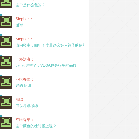
这个是什么色的？
Stephen：
谢谢
Stephen：
请问楼主，四年了质量这么好～裤子的使用率高吗？
一杯滄海：
｡◕‿◕｡过誉了，VEGA也是很牛的品牌
不吃香菜：
好的 谢谢
清唱：
可以考虑考虑
不吃香菜：
这个颜色的啥时候上呢？