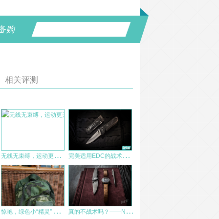
备购
相关评测
无
线无束缚，运动更无限，mifo魔浪O5无线运动耳机体验
完
美适用EDC的战术折刀，SOG小尖刀SE14 Spec Elite I“特战精英 I”
惊
艳，绿色小“精灵” — COMBAT2000 新款战术吃鸡一级包
真
的不战术吗？——NITECORE NTP40钛合金自动铅笔测评