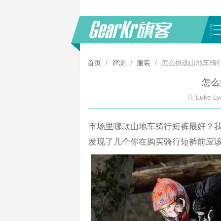
首页
/
评测
/
服装
/
怎么挑选山地车骑
怎么
Luke Ly
市场里哪款山地车骑行短裤最好？我
发现了几个你在购买骑行短裤前应