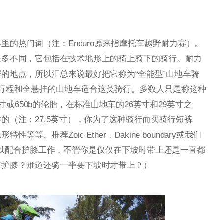
里的热门词（注：Enduro原来指摩托车越野耐力赛）。
很多不同，它包括在技术地形上的骑上骑下的骑行。耐力
的地点，所以汇总来说最好把它称为“全能型”山地车骑
避震行程和全悬挂的山地车适合这类骑行。多数人只是称这种
英寸或650b的轮胎，在标准山地车的26英寸和29英寸之
的（注：27.5英寸），你为了这种骑行而买骑行短裤
等。推荐Zoic Ether，Dakine boundary或我们
,这些都可以配合护膝工作，不管你是仅仅在下坡时带上还是一直都
好护膝？难道还骑一半要下坡时才带上？）