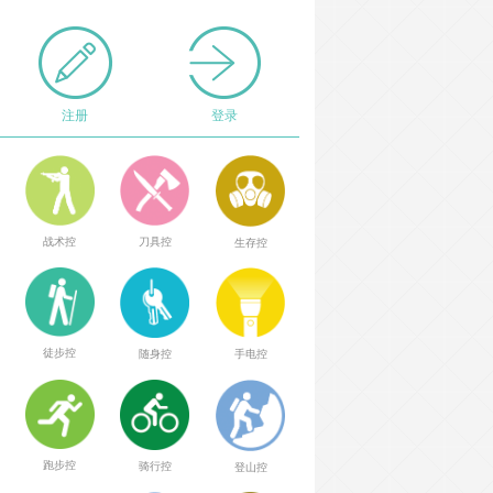
注册
登录
战术控
刀具控
生存控
徒步控
随身控
手电控
跑步控
骑行控
登山控