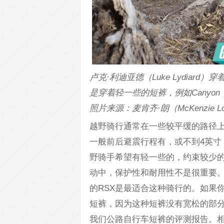
卢克·利迪亚德（Luke Lydiard）
是穿着轻一些的短裤，例如Canyo
照片来源：麦肯齐·朗（McKenzie L
越野骑行通常在一些较平缓的路径
一般前后避震行程有，或不到4英寸
野骑手希望有轻一些的，约束较少
动中，保护性和耐用性不是很重要。在我们测
的RSX是最适合这种骑行的。如果
短裤，因为这种短裤没有宽松的部
我们公路自行车短裤的评测报告。