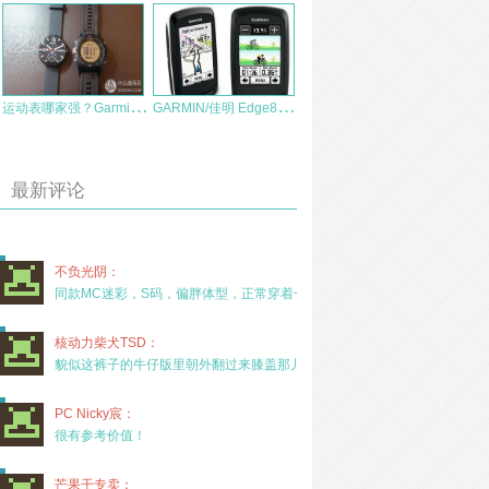
运
动表哪家强？Garmin Fenix 与 Moto360 对比小测
G
ARMIN/佳明 Edge800 运动健身GPS 自行车记录器蓝黑版 测评报告
最新评论
不负光阴：
同款MC迷彩，S码，偏胖体型，正常穿着一年半，没
核动力柴犬TSD：
貌似这裤子的牛仔版里朝外翻过来膝盖那儿有放护膝的
PC Nicky宸：
很有参考价值！
芒果干专卖：