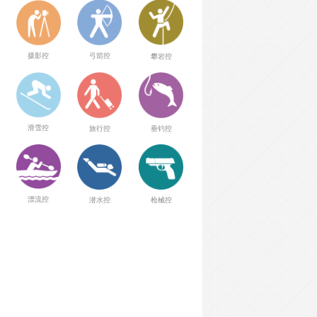
弓箭控
摄影控
攀岩控
滑雪控
旅行控
垂钓控
漂流控
潜水控
枪械控