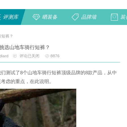
评测库
晒装备
品牌墙
装
行短裤？
挑选山地车骑行短裤？
diard
评论已关闭
8876
们测试了8个山地车骑行短裤顶级品牌的8款产品，从中
该考虑的重点，在此说明。