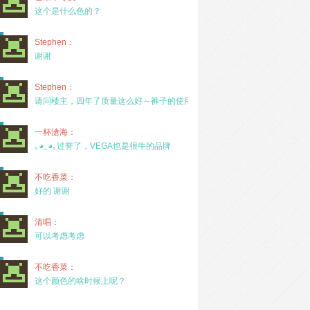
这个是什么色的？
Stephen：
谢谢
Stephen：
请问楼主，四年了质量这么好～裤子的使用率高吗？
一杯滄海：
｡◕‿◕｡过誉了，VEGA也是很牛的品牌
不吃香菜：
好的 谢谢
清唱：
可以考虑考虑
不吃香菜：
这个颜色的啥时候上呢？