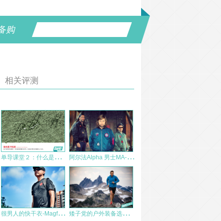
备购
相关评测
单
导课堂２：什么是化学单导？什么又是物理单导？
阿
尔法Alpha 男士MA-1飞行夹克/MA1外套/棉服/棉衣 测评报告
很
男人的快干衣-Magforce麦格霍斯SOS T恤
矮
子党的户外装备选购指南 速干跑步篇