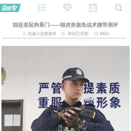
猫捉老鼠狗看门——猫虎兽旗鱼战术腰带测评
高速小交警庚辛
评论已关闭
8451