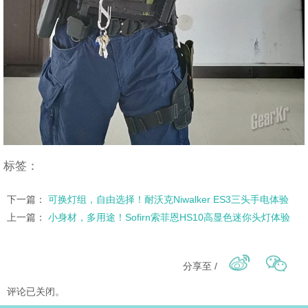
标签：
下一篇：
可换灯组，自由选择！耐沃克Niwalker ES3三头手电体验
上一篇：
小身材，多用途！Sofirn索菲恩HS10高显色迷你头灯体验
分享至 /
评论已关闭。