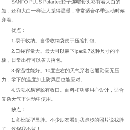
SANFO PLUS Polartec粒子连帽套头衫有着大白的
颜，还和大白一样让人觉得温暖，非常适合冬季运动时候
穿着。
优点：
1.易于收纳。自带收纳袋便于压缩打包。
2.口袋容量大。最大可以装下ipad9.7这种尺寸的平
板，日常出行可以省去挎包。
3.保温性能好。10度左右的天气穿着它通勤毫无压
力，零下的温度加上防风层也能应对。
4.防泼水易穿脱有收口。面料和功能用心设计，适合
复杂天气下运动中使用。
缺点：
1.宽松版型显胖。不少朋友看到我跑步的照片说我胖
了，这锅我不背！