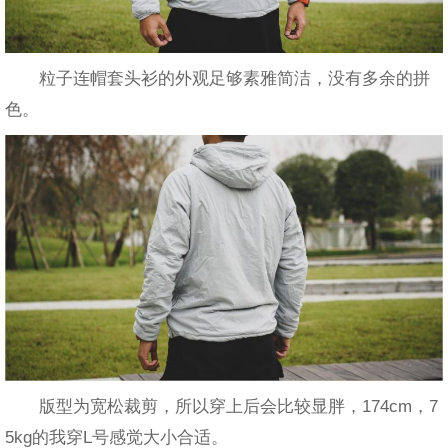
粒子连帽套头衫的外观足够素雅简洁，没有多余的拼
色。
版型为宽松裁剪，所以穿上后会比较显胖，174cm，7
5kg的我穿L号感觉大小合适。