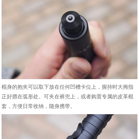
棍身的抱夹可以取下放在任何凹槽卡位上，握持时大拇指
正好摁在弧形处。可夹在裤兜上，或者购置专属的皮革棍
套，方便日常收纳，随身携带。