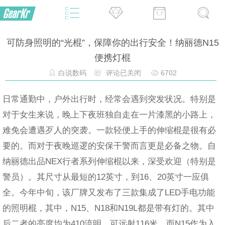
可防身照明的“光棍”，保障你的出行安全！纳丽德N15
便携灯棍
白说数码
评论已关闭
6702
日常通勤中，户外出行时，经常会遇到突发状况。特别是
对于女生来说，晚上下夜班独自走在一片漆黑的小路上，
难免会遭遇歹人的突袭。一款轻便上手的伸缩棍是很有必
要的。而对于夜晚巡逻的安保干警而言更是必备之物。自
纳丽德出品NEX行者系列伸缩棍以来，深受欢迎（特别是
警员）。其尺寸从最短的12英寸，到16、20英寸一应俱
全。今年中旬，该厂牌又发布了三款集成了LED手电功能
的照明棍，其中，N15、N18和N19L都是带有灯的。其中
后二者的亮度均为410流明，可远射116米。而N15作为入