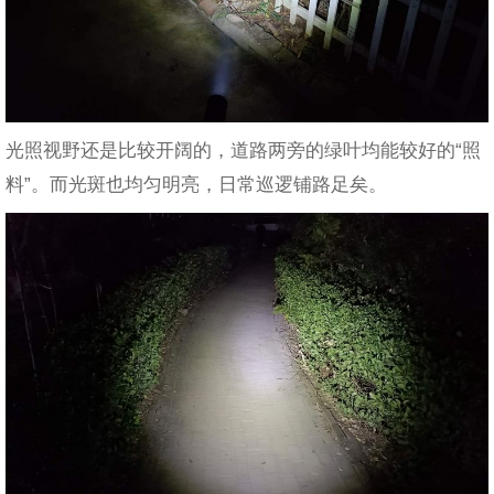
光照视野还是比较开阔的，道路两旁的绿叶均能较好的“照
料”。而光斑也均匀明亮，日常巡逻铺路足矣。