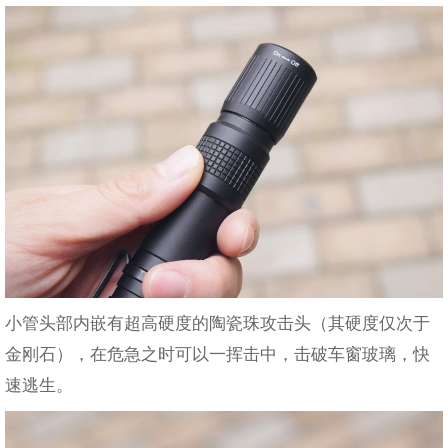
小管头部内嵌有超高硬度的陶瓷珠攻击头（其硬度仅次于
金刚石），在危急之时可以一挥击中，击破车窗玻璃，快
速逃生。