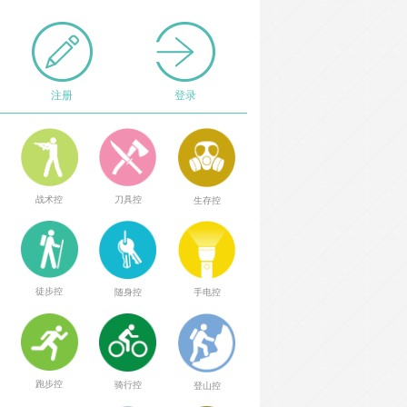
注册
登录
战术控
刀具控
生存控
徒步控
随身控
手电控
跑步控
骑行控
登山控