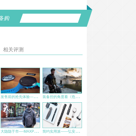
备购
相关评测
发
售前的抢先体验——SUUNTO SPARTAN SPORT WRIST HR 评测 上篇
装
备控的角度看《危机13小时》
大
隐隐于市—-MAXPEDITION隐形者系列7L单肩包评测
简
约实用派——弘安保罗新品19寸基础型轻版青锋机械棍评测