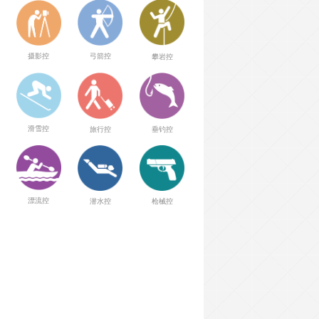
弓箭控
摄影控
攀岩控
滑雪控
旅行控
垂钓控
漂流控
潜水控
枪械控