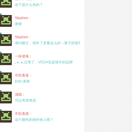
这个是什么色的？
Stephen：
谢谢
Stephen：
请问楼主，四年了质量这么好～裤子的使用率高吗？
一杯滄海：
｡◕‿◕｡过誉了，VEGA也是很牛的品牌
不吃香菜：
好的 谢谢
清唱：
可以考虑考虑
不吃香菜：
这个颜色的啥时候上呢？