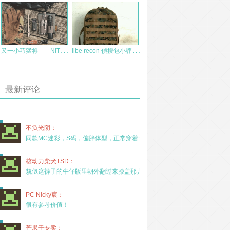
又
一小巧猛将——NITECORE TUP手电使用速评
i
lbe recon 偵搜包小評——溫故不一定知新
最新评论
不负光阴：
同款MC迷彩，S码，偏胖体型，正常穿着一年半，没
核动力柴犬TSD：
貌似这裤子的牛仔版里朝外翻过来膝盖那儿有放护膝的
PC Nicky宸：
很有参考价值！
芒果干专卖：