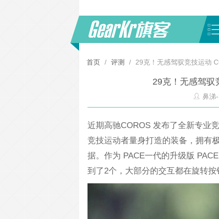
首页
/
评测
/
29克！无感驾驭竞技运动 CO
29克！无感驾驭竞
鼻涕-
近期高驰COROS 发布了全新专业竞技
竞技运动者量身打造的装备，拥有
据。作为 PACE一代的升级版 PA
到了2个，大部分的交互都在旋转按