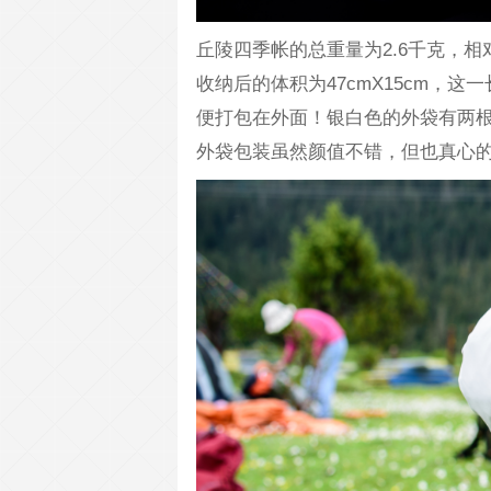
丘陵四季帐的总重量为2.6千克，
收纳后的体积为47cmX15cm，
便打包在外面！银白色的外袋有两
外袋包装虽然颜值不错，但也真心