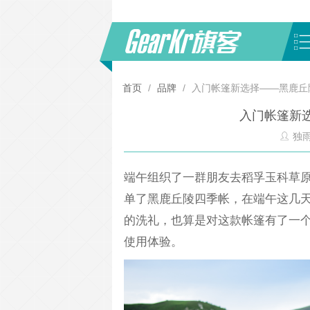
首页
/
品牌
/
入门帐篷新选择——黑鹿丘
入门帐篷新
独
端午组织了一群朋友去稻孚玉科草
单了黑鹿丘陵四季帐，在端午这几
的洗礼，也算是对这款帐篷有了一
使用体验。