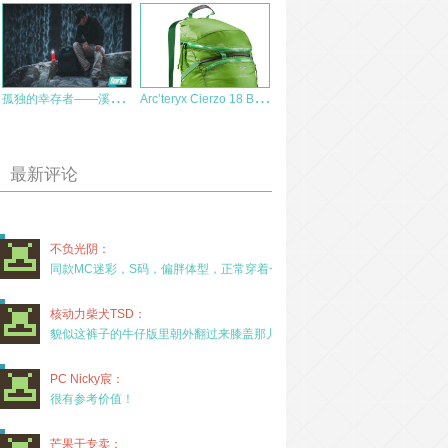
孤
独的幸存者——溪流之光 幸存者 使用评测
A
rc’teryx Cierzo 18 Backpack背包评测
最新评论
不负光阴：
同款MC迷彩，S码，偏胖体型，正常穿着一年半，没
核动力柴犬TSD：
貌似这裤子的牛仔版里朝外翻过来膝盖那儿有放护膝的
PC Nicky宸：
很有参考价值！
芒果干专卖：