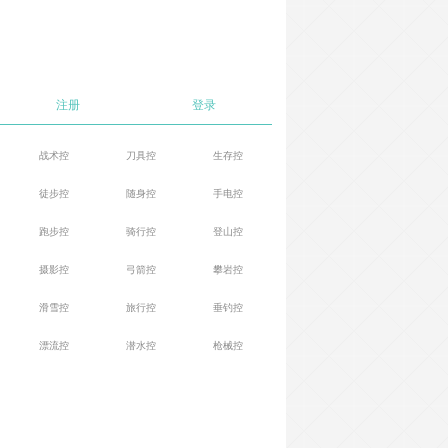
注册
登录
战术控
刀具控
生存控
徒步控
随身控
手电控
跑步控
骑行控
登山控
摄影控
弓箭控
攀岩控
滑雪控
旅行控
垂钓控
漂流控
潜水控
枪械控