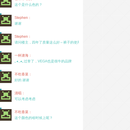
这个是什么色的？
Stephen：
谢谢
Stephen：
请问楼主，四年了质量这么好～裤子的使用率高吗？
一杯滄海：
｡◕‿◕｡过誉了，VEGA也是很牛的品牌
不吃香菜：
好的 谢谢
清唱：
可以考虑考虑
不吃香菜：
这个颜色的啥时候上呢？