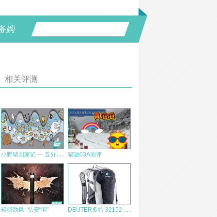
备购
相关评测
小
野猪回家记 — 五分钟带你看懂泰国少年足球队员洞穴遇险救援那些事儿
猫鼬03A测评
D
EUTER多特 32152 Compact EXP 12 户外包测评
轻羽劲风–弘安“羽”