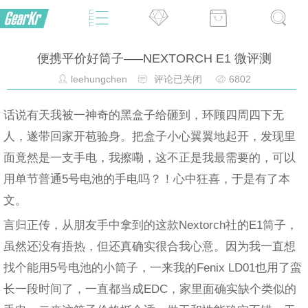
便携平价好筒子—–NEXTORCH E1 微评测
leehungchen
评论已关闭
6802
话说有天我被一神奇的黑盒子给砸到，环顾四周四下无
人，遂带回家开苞验身。把盒子小心翼翼地起开，发现里
面竟然是一支手电，我擦嘞，这不正是我最需要的，可以
用单节普通5号电池的手电吗？！心中狂喜，于是有了本
文。
言归正传，从朋友手中拿到的这款Nextorch社的E1筒子，
虽然还没有捂热，但还真确实很合我心意。因为我一直想
找个能用5号电池的小筒子，一来我的Fenix LD01也用了蛮
长一段时间了，一直都当成EDC，家里面确实缺个类似的