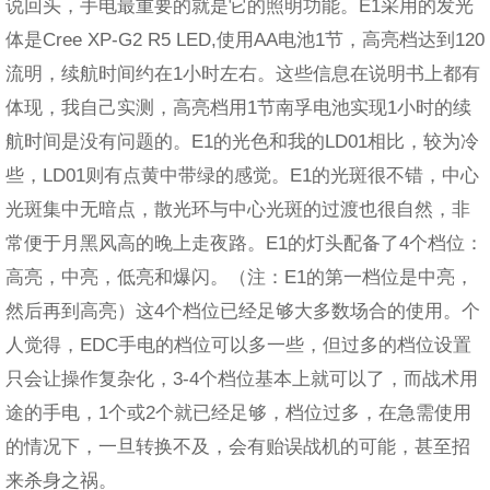
说回头，手电最重要的就是它的照明功能。E1采用的发光
体是Cree XP-G2 R5 LED,使用AA电池1节，高亮档达到120
流明，续航时间约在1小时左右。这些信息在说明书上都有
体现，我自己实测，高亮档用1节南孚电池实现1小时的续
航时间是没有问题的。E1的光色和我的LD01相比，较为冷
些，LD01则有点黄中带绿的感觉。E1的光斑很不错，中心
光斑集中无暗点，散光环与中心光斑的过渡也很自然，非
常便于月黑风高的晚上走夜路。E1的灯头配备了4个档位：
高亮，中亮，低亮和爆闪。（注：E1的第一档位是中亮，
然后再到高亮）这4个档位已经足够大多数场合的使用。个
人觉得，EDC手电的档位可以多一些，但过多的档位设置
只会让操作复杂化，3-4个档位基本上就可以了，而战术用
途的手电，1个或2个就已经足够，档位过多，在急需使用
的情况下，一旦转换不及，会有贻误战机的可能，甚至招
来杀身之祸。