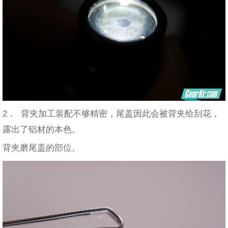
2． 背夹加工装配不够精密，尾盖因此会被背夹给刮花，
露出了铝材的本色。
背夹磨尾盖的部位。