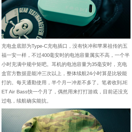
充电盒底部为Type-C充电插口，没有快冲和苹果祖传的五
福一安一样，不过400毫安时的电池容量属实不高，一个半
小时充满中规中矩吧。耳机的电池容量为35毫安时，充电
盒官方数据是能冲三次以上，整体续航24小时算是比较能
打的。每天通勤使用，半个月一冲差不多了。笔者收到JE
ET Air Bass快一个月了，偶然用来打打游戏，目前还没充
过电，续航确实能抗。