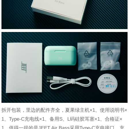
拆开包装，里边的配件齐全，夏果绿主机×1、使用说明书×
1、Type-C充电线×1、备用S、L码硅胶耳塞×1、合格证×
1。值得一提的是JEET Air Bass采用Type-C充电接口，充