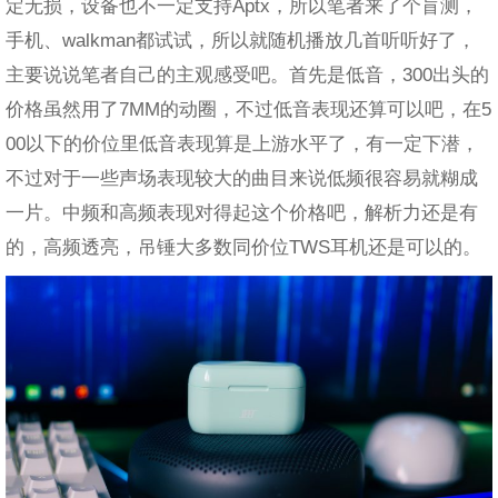
定无损，设备也不一定支持Aptx，所以笔者来了个盲测，
手机、walkman都试试，所以就随机播放几首听听好了，
主要说说笔者自己的主观感受吧。首先是低音，300出头的
价格虽然用了7MM的动圈，不过低音表现还算可以吧，在5
00以下的价位里低音表现算是上游水平了，有一定下潜，
不过对于一些声场表现较大的曲目来说低频很容易就糊成
一片。中频和高频表现对得起这个价格吧，解析力还是有
的，高频透亮，吊锤大多数同价位TWS耳机还是可以的。