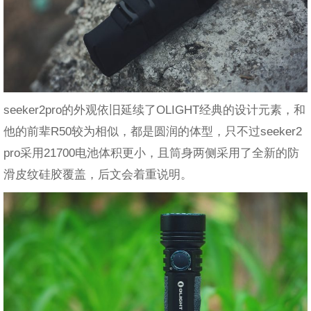
seeker2pro的外观依旧延续了OLIGHT经典的设计元素，和
他的前辈R50较为相似，都是圆润的体型，只不过seeker2
pro采用21700电池体积更小，且筒身两侧采用了全新的防
滑皮纹硅胶覆盖，后文会着重说明。