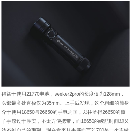
得益于使用21770电池，seeker2pro的长度仅为128mm，
头部最宽处直径仅为35mm。上手后发现，这个粗细的筒身
介于使用18650与26650的手电之间，以往觉得26650的筒
子手感过于厚实，不太方便携带，而18650的续航时间却又
达不到自己的期望，现在看来从手感而言21700是一个不错