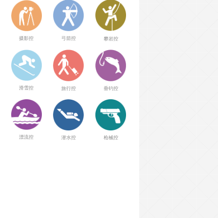
弓箭控
摄影控
攀岩控
滑雪控
旅行控
垂钓控
漂流控
潜水控
枪械控