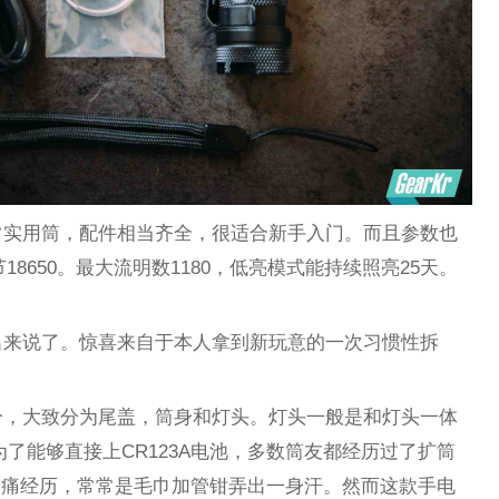
常实用筒，配件相当齐全，很适合新手入门。而且参数也
节18650。最大流明数1180，低亮模式能持续照亮25天。
出来说了。惊喜来自于本人拿到新玩意的一次习惯性拆
分，大致分为尾盖，筒身和灯头。灯头一般是和灯头一体
了能够直接上CR123A电池，多数筒友都经历过了扩筒
惨痛经历，常常是毛巾加管钳弄出一身汗。然而这款手电