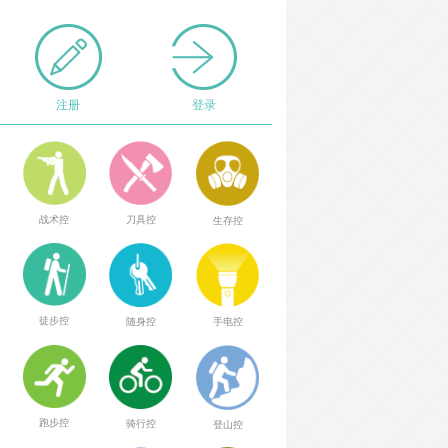
注册
登录
战术控
刀具控
生存控
徒步控
随身控
手电控
跑步控
骑行控
登山控