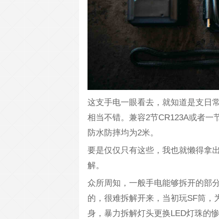
这支手电一眼看去，就知道是支日
相当不错。兼容2节CR123A或者一
防水防摔均为2米。
要是仅仅只有这些，我也就懒得拿
解。
众所周知，一般手电能够拆开的部
的，很难拆解开来，当初玩SF筒，为
身，暴力拆解灯头更换LED灯珠的