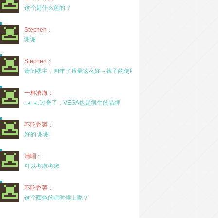
这个是什么色的？
Stephen：
谢谢
Stephen：
请问楼主，四年了质量这么好～裤子的使用率高吗？
一杯滄海：
｡◕‿◕｡过誉了，VEGA也是很牛的品牌
不吃香菜：
好的 谢谢
清唱：
可以考虑考虑
不吃香菜：
这个颜色的啥时候上呢？