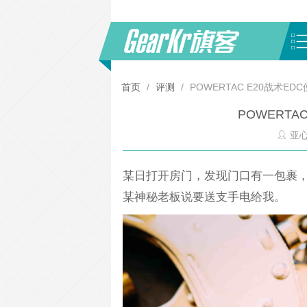
首页
/
评测
/
POWERTAC E20战术E
POWERTA
亚
某日打开房门，发现门口有一包裹，拆
某神秘老板说要送支手电给我。