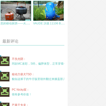
您
的移动厨房——火枫刀锋2钛金分体气炉测评
V
AUDE 沃德 11106 BIKE Hyper 14+3 户外骑行包 测评报告
最新评论
不负光阴：
同款MC迷彩，S码，偏胖体型，正常穿着一年半，没
核动力柴犬TSD：
貌似这裤子的牛仔版里朝外翻过来膝盖那儿有放护膝的
PC Nicky宸：
很有参考价值！
芒果干专卖：