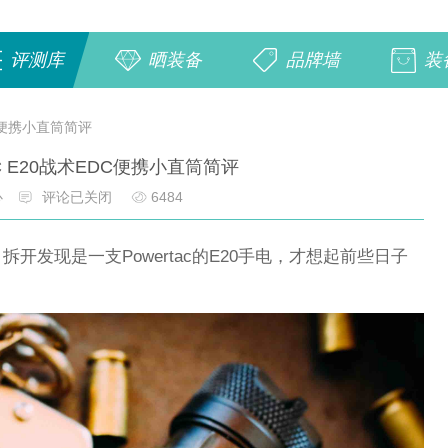
评测库
晒装备
品牌墙
装
DC便携小直筒简评
C E20战术EDC便携小直筒简评
心
评论已关闭
6484
开发现是一支Powertac的E20手电，才想起前些日子