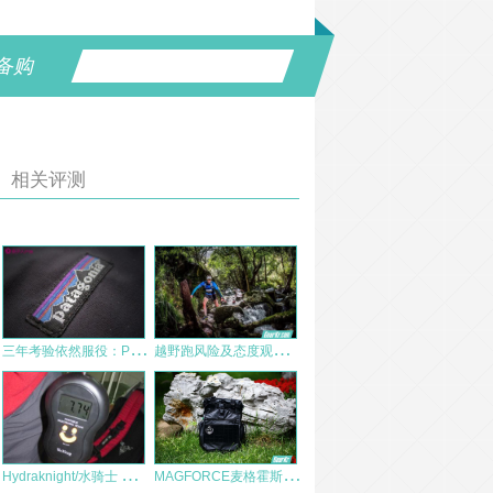
备购
相关评测
三
年考验依然服役：Patagonia Guide Pants
越
野跑风险及态度观念分享
H
ydraknight/水骑士 户外大开口双袋体3.0L能量水袋 测评报告
M
AGFORCE麦格霍斯A0461B02注胶直式托特包评测