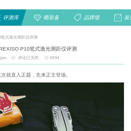
评测库
晒装备
品牌墙
装
P10笔式激光测距仪评测
EXISO P10笔式激光测距仪评测
jian
评论已关闭
6594
，这次就直入正题，先来正主登场。