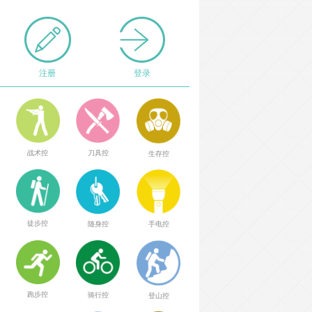
注册
登录
战术控
刀具控
生存控
徒步控
随身控
手电控
跑步控
骑行控
登山控