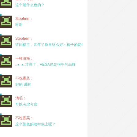
这个是什么色的？
Stephen：
谢谢
Stephen：
请问楼主，四年了质量这么好～裤子的使用率高吗？
一杯滄海：
｡◕‿◕｡过誉了，VEGA也是很牛的品牌
不吃香菜：
好的 谢谢
清唱：
可以考虑考虑
不吃香菜：
这个颜色的啥时候上呢？