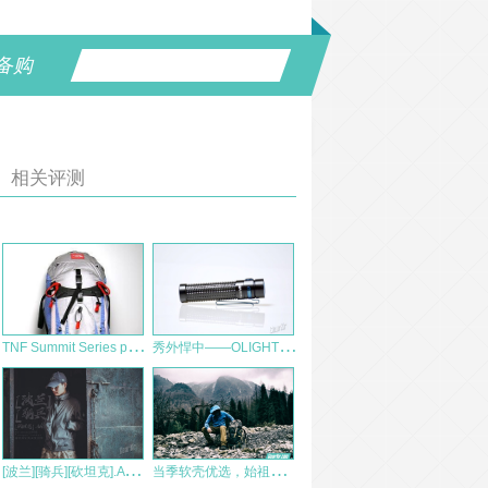
备购
相关评测
T
NF Summit Series prophet 45背包
秀
外悍中——OLIGHT S2R Baton II使用评测
[
波兰][骑兵][砍坦克].AVI？？——Helikon赫利肯 Trooper Jacket轻骑兵软壳夹克测评
当
季软壳优选，始祖鸟Gamma LT连帽衣