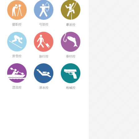
弓箭控
摄影控
攀岩控
滑雪控
旅行控
垂钓控
漂流控
潜水控
枪械控