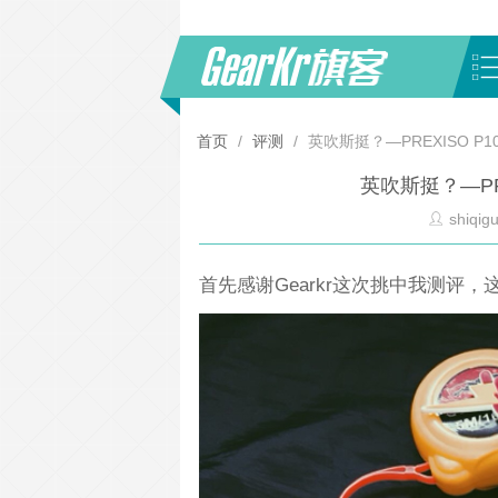
首页
/
评测
/
英吹斯挺？—PREXISO 
英吹斯挺？—PR
shiqigu
首先感谢Gearkr这次挑中我测评