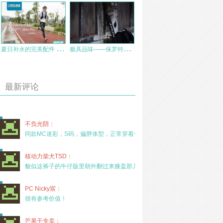
夏
日补水的完美配件 CRUX™ Ultra Pro 水袋背心
极
具品味——保罗特工战术防身雨伞简评
最新评论
不负光阴：
同款MC迷彩，S码，偏胖体型，正常穿着一年半，没
核动力柴犬TSD：
貌似这裤子的牛仔版里朝外翻过来膝盖那儿有放护膝的
PC Nicky宸：
很有参考价值！
芒果干专卖：