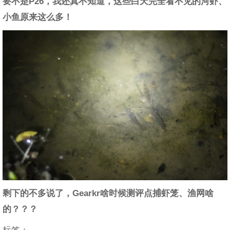
要不是P26，我还真不知道，这些白天完全看不见的河虾、
小鱼原来这么多！
剩下的不多说了，Gearkr啥时候测评点捕虾笼、渔网啥
的？？？
标签：