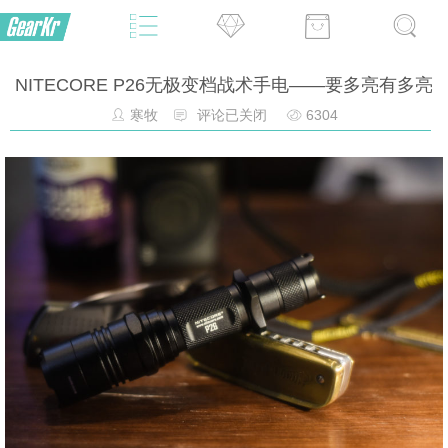
NITECORE P26无极变档战术手电——要多亮有多亮
寒牧
评论已关闭
6304