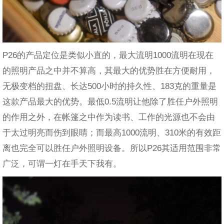
P26的产品定位是类似小直的，最大流明1000流明在现在
的照明产品之中并不算高，其最大的优势胜在方便耐用，
无极变档的扭盘、长达500小时的持久性、183克的重量是
这款产品最大的优势。最低0.5流明让他除了胜任户外照明
的作用之外，在帐篷之中作为读书、工作的光源也不会由
于太过明亮而伤到眼睛；而最高1000流明、310米的有效距
离也完全可以胜任户外照明设备。所以P26其适用范围非常
广泛，可谓一灯在手天下我有。