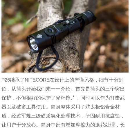
P26继承了NITECORE在设计上的严谨风格，细节十分到
位，从筒头开始我们来一一介绍。首先是筒头的三个突出
保护，不但很好的保护了光杯镜片，同时可以作为打击武
器以及破窗工具使用。筒身整体采用了航太极铝合金材
质，经过军规三级硬质氧化处理技术，坚固耐用抗腐蚀，
让用户十分放心。筒身中部有增加摩擦力的滚花处理，长