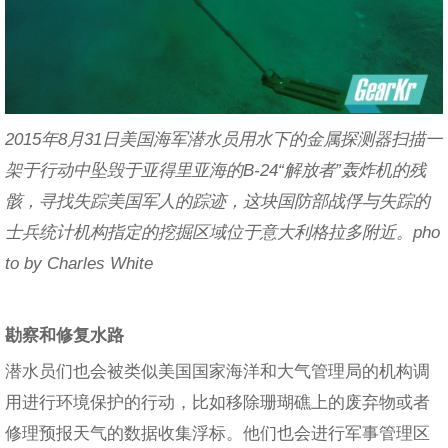
2015年8月31日美国海军潜水员用水下的金属探测器扫描一
架于行动中坠毁于亚得里亚海的B-24“解放者”轰炸机的残
骸，寻找失踪美国军人的踪迹，这块国防部战俘与失踪的
士兵统计机构指定的挖掘区域位于意大利格拉多附近。pho
to by Charles White
勘察和修复水路
潜水员们也会被类似美国国家海洋和大气管理局的机构调
用进行环境保护的行动，比如移除珊瑚礁上的废弃物或者
修理预报天气的数据收集浮标。他们也会进行军事管理区