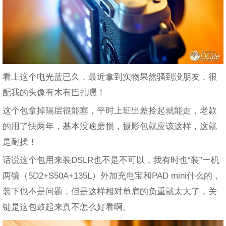
看上这个电光蓝已久，最近拿到实物果然骚到没朋友，很
配我的头像有木有巴扎嘿！
这个包拿掉隔层很能塞，平时上班出差拎起就能走，老款
的用了快两年，基本没啥磨损，摄影包就应该这样，这就
是耐操！
话说这个包用来装DSLR也不是不可以，我有时也“装”一机
两镜（5D2+S50A+135L）外加充电宝和PAD mini什么的，
装下也不是问题，但是这样相对单肩的负重就太大了，关
键是这包鼓起来真不怎么好看啊。