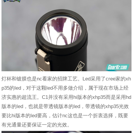
灯杯和镀膜也是nc看家的招牌工艺。Led采用了cree家的xh
p35的led，对于这颗led不用多做介绍，属于现在市场上经
济实惠的超流王。C1并没有采用hi版本的xhp35而是采用hd
版本的led，也就是带透镜版本的led，带透镜的xhp35光效
要比hi版本的led要高，估计nc这也是一个折衷选择，既要
有光通量还要保证一定的光效。