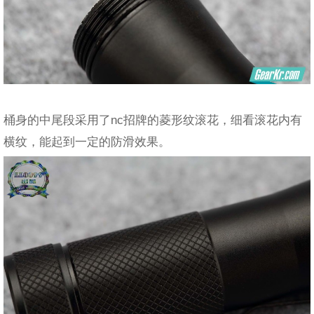
桶身的中尾段采用了nc招牌的菱形纹滚花，细看滚花内有
横纹，能起到一定的防滑效果。