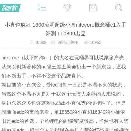
小直也疯狂 1800流明超级小直nitecore概念桶c1入手
评测 LL0899出品
ll0899
评论已关闭
10953
nitecore（以下简称nc）的大名在玩桶界可以说家喻户晓，
从来以创新著称的nc隔三差五就会扔出一个新东西，逼我
们不断出手，不得不说这个品牌真坏。
就目前的小直来说，受led限制一直都是不温不火的状态，
当然这个不温不火是对于我这个玩惯大杀器的人来说的，
身边杀器众多也许就难以凸出小直优秀的便携性了。但是
就前面edc的市场来看，单18650的小直和16340的小桶依
旧是edc的首选，毕竟锂电的能量密度较高，当然也有人坚
持aa来edc，但是个人觉得现在手机自带的灯亮度已经接近