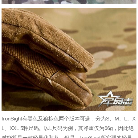
IronSight有黑色及狼棕色两个版本可选，分为S、M、L、X
L、XXL 5种尺码。以L尺码为例，其净重仅为66g，因此绝
对能算是一款轻量化装备。但是，IronSight所实现的轻量