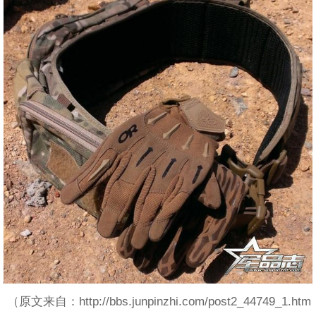
（原文来自：http://bbs.junpinzhi.com/post2_44749_1.htm